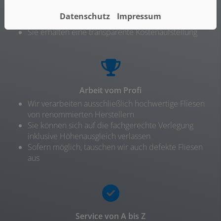
Ideen
Datenschutz
Impressum
Wir beraten Sie individuell und umfassend
Sie erhalten eine transparente Kostenaufstellung
Arbeit vom Profi
Wir verarbeiten ausschließlich hochwertige Fliesen
von renommierten Herstellern
Sie können sich auf die fachgerechte Verlegung
inklusive Höhenausgleich verlassen
Sofern möglich, tauschen wir auch defekte Fliesen
aus
Service von A bis Z