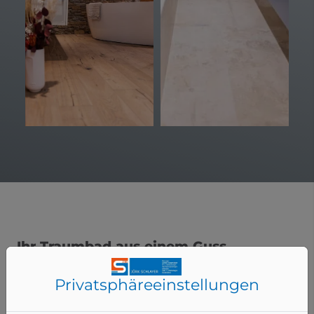
Ihr Traumbad aus einem Guss
Die richtige Fliese macht einen großen Unterschied. Wir
Privatsphäre­einstellungen
helfen Ihnen dabei, die idealen Fliesen für Ihr Bad zu
finden. Gemeinsam erörtern wir, wie Ihr Traumbad