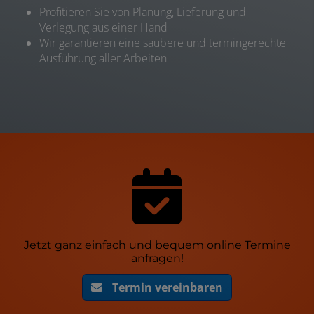
Profitieren Sie von Planung, Lieferung und
Verlegung aus einer Hand
Wir garantieren eine saubere und termingerechte
Ausführung aller Arbeiten
Jetzt ganz einfach und bequem online Termine
anfragen!
Termin vereinbaren